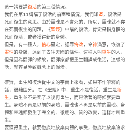
這一講要講
復活
的第三種情況。
我們在第11講講了復活的前兩種情況，我們知
道
，復活是
死而復生的意思。由於靈魂是不會死的，所以，靈魂就不存
在死而復生的問題，《
聖經
》中講的復活，肯定是指身體的
死而復活，或者獲得新的身體。
但是，有一種人，
信心
堅定，認罪
悔改
，令
神
滿意，恢復了
靈性
的身體，達到了去往天國的條件。這種人叫
重生
的人，
但是因為翻譯的緣故，翻譯家都把重生翻譯成復活，這樣的
話，就容易導致概念上的混淆。
確實，重生和復活從中文的字面上來看，如果不作解釋的
話，很難區分。 在《聖經》中，重生不是復活，重生是
新
生
，重生並不是死了以後再重生，而是活著的時候就要重
生。身體不再是以前的身體，靈魂也不再是以前的靈魂。身
體和靈魂都發生了完全的、徹底的、質的改變，這樣才叫重
生。
要獲得重生，就要徹底地放棄肉體的享受，徹底地放棄追求