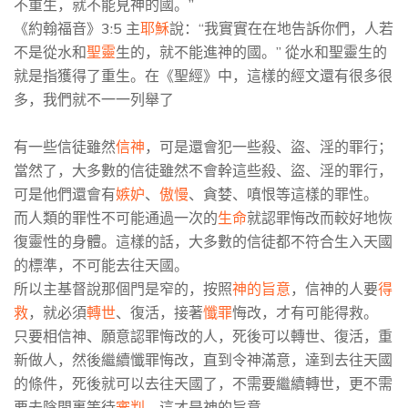
不重生，就不能見神的國。”
《約翰福音》3:5 主
耶穌
說：“我實實在在地告訴你們，人若
不是從水和
聖靈
生的，就不能進神的國。” 從水和聖靈生的
就是指獲得了重生。在《聖經》中，這樣的經文還有很多很
多，我們就不一一列舉了
有一些信徒雖然
信神
，可是還會犯一些殺、盜、淫的罪行；
當然了，大多數的信徒雖然不會幹這些殺、盜、淫的罪行，
可是他們還會有
嫉妒
、
傲慢
、貪婪、嗔恨等這樣的罪性。
而人類的罪性不可能通過一次的
生命
就認罪悔改而較好地恢
復靈性的身體。這樣的話，大多數的信徒都不符合生入天國
的標準，不可能去往天國。
所以主基督說那個門是窄的，按照
神的旨意
，信神的人要
得
救
，就必須
轉世
、復活，接著
懺罪
悔改，才有可能得救。
只要相信神、願意認罪悔改的人，死後可以轉世、復活，重
新做人，然後繼續懺罪悔改，直到令神滿意，達到去往天國
的條件，死後就可以去往天國了，不需要繼續轉世，更不需
要去陰間裏等待
審判
，這才是神的旨意。