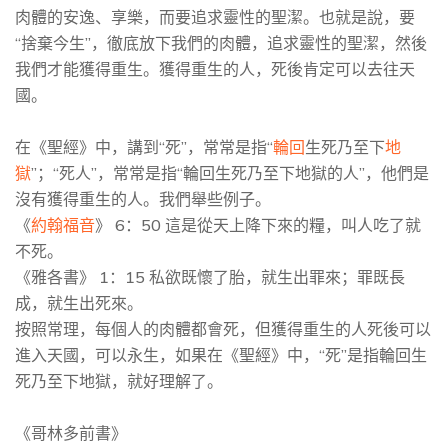
肉體的安逸、享樂，而要追求靈性的聖潔。也就是說，要
“捨棄今生”，徹底放下我們的肉體，追求靈性的聖潔，然後
我們才能獲得重生。獲得重生的人，死後肯定可以去往天
國。
在《聖經》中，講到“死”，常常是指“
輪回
生死乃至下
地
獄
”；“死人”，常常是指“輪回生死乃至下地獄的人”，他們是
沒有獲得重生的人。我們舉些例子。
《
約翰福音
》 6：50 這是從天上降下來的糧，叫人吃了就
不死。
《雅各書》 1：15 私欲既懷了胎，就生出罪來；罪既長
成，就生出死來。
按照常理，每個人的肉體都會死，但獲得重生的人死後可以
進入天國，可以永生，如果在《聖經》中，“死”是指輪回生
死乃至下地獄，就好理解了。
《哥林多前書》