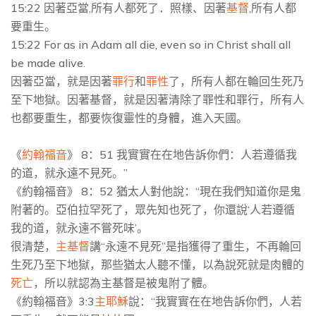
15:22 因著亞當,所有人都死了．照樣、因著
基督
,所有人都
要重生。
15:22 For as in Adam all die, even so in Christ shall all
be made alive.
因著亞當，就是因著
罪行
和
罪性
了，所有人都在輪回生死乃
至下地獄。因著基督，就是因著清除了罪性和罪行，所有人
也都要重生，都要恢復靈性的身體，進入天國。
《
約翰
福音
》 8：51 我實實在在地告訴你們：人若遵循我
的道，就永遠不見死。”
《約翰福音》 8：52 猶太人對他說：“現在我們知道你是鬼
附著的。亞伯拉罕死了，眾先知也死了，你還說‘人若遵循
我的道，就永遠不嘗死味’。
很清楚，
主基督
講“永遠不見死”是指獲得了重生，不再輪回
生死乃至下地獄，那些猶太人聽不懂，以為說死就是肉體的
死亡
，所以就認為主基督是被鬼附了體。
《約翰福音》3:3
主耶穌
說：“我實實在在地告訴你們，人若