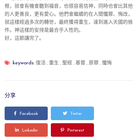
根，就會有機會聽到福音，也很容易信神，同時也會比其他
的人更善良，更有愛心。他們會繼續的在人間懺罪、悔改，
就這樣經過多次的轉世，最終獲得重生，達到進入天國的條
件。神這樣的安排是最合乎人性的。
好，這節講完了。
復活
,
重生
,
聖經
,
基督
,
原罪
,
懺悔
keywords:
分享
Facebook
Twiter
Linkedin
Pinterest