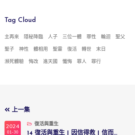
Tag Cloud
主再來
隱秘降臨
人子
三位一體
罪性
輪迴
聖父
聖子
神性
體相用
聖靈
復活
轉世
末日
瀕死體驗
悔改
進天國
懺悔
罪人
罪行
上一集
復活與重生
2024
01-30
14 復活與重生 | 因信得救 | 信而...