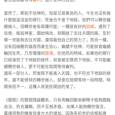
當然了，那些不信神的，但是又很善良的人，今生也沒有做
什麼殺盜淫妄的罪行，死後也不會下地獄，他們可以轉世繼
續做人，但轉世後有兩種可能：一種是有好的
因緣
，遇到了
信使，皈投神家，開始悔改，就開啟了去往天國的路，至於
哪一世能夠去往天國，還得看他自己的努力了；而另一種，
沒有因緣聽到福音而產生信心，繼續不信神，可能就會繼續
輪回生死，乃至慢慢的
墮落
，在他死的時候，如果他的罪行
已經達到了下地獄的條件，就會被定罪而下地獄，不可能繼
續轉世做人，更不可能在陰間等待審判。
還有一部分人，死後既不能進入天國，也不符合下地獄的條
件，還不能很快的轉世做人，就會在陰間等待一段時間，時
間長短不一，這種人就是民間說的鬼了。
《聖經》的整個理論體系，只有用輪回觀來解釋才能夠圓融
自洽、符合邏輯，而不互相矛盾。 如果人能夠轉世復活，
靈魂得救的機會就會大大的增加，因為有前世的信根和善