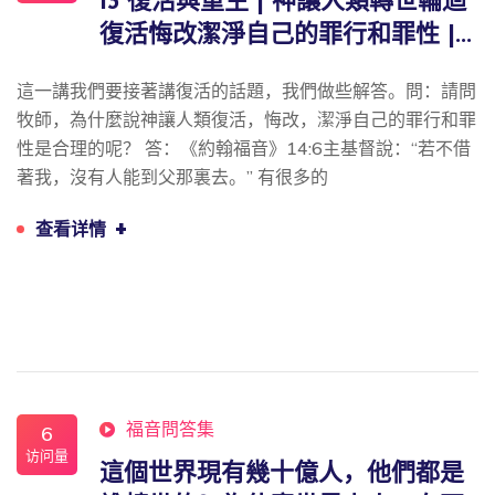
13 復活與重生 | 神讓人類轉世輪迴
復活悔改潔淨自己的罪行和罪性 |...
這一講我們要接著講復活的話題，我們做些解答。問：請問
牧師，為什麼說神讓人類復活，悔改，潔淨自己的罪行和罪
性是合理的呢？ 答：《約翰福音》14:6主基督說：“若不借
著我，沒有人能到父那裏去。” 有很多的
+
查看详情
福音問答集
6
访问量
這個世界現有幾十億人，他們都是