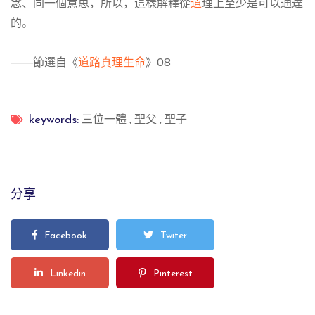
念、同一個意思，
所以，
這樣解釋從
道
理上至少是可以通達
的。
——節選自《
道路真理生命
》
08
三位一體
,
聖父
,
聖子
keywords:
分享
Facebook
Twiter
Linkedin
Pinterest