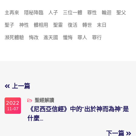
主再來
隱秘降臨
人子
三位一體
罪性
輪迴
聖父
聖子
神性
體相用
聖靈
復活
轉世
末日
瀕死體驗
悔改
進天國
懺悔
罪人
罪行
上一篇
聖經解讀
2022
11-07
《尼西亞信經》中的“出於神而為神”是
什麼...
下一篇