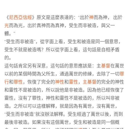
《
尼西亞信經
》
原文
是這麼表達的
：
“
出於
神
而
為
神， 出於
光
而
為
光，出於真神而
為
真神，受生而非被造，
與
父一
體。”
“
受生而非被造
”，
從字面上看，受生和被造是同一個意思，
受生不就是被造嗎？所以從字面上看，這句話是自相矛盾
的
。
這句話肯定另有深意，這句話的意思應該是：主
基督
在萬世
以前
的某個時間
為
父所
生，通過萬世的修練，去除了一切
罪
行
和
罪性
，恢復了完全的
神性
和
靈性
，
主基督
的完全的神性
和靈性不是被造的，所以說他是非被造。因為他已經恢復了
靈性，沒有了罪性，神性和靈性不是被造的，所以叫非被
造。之所以可以這樣解釋，就是因為有萬世，沒有萬世，
“
受生而非被造
”就沒辦法解釋。受生經過了萬世以後，而到
最後非被造。如果沒有這個萬世，受生和被造是同一個概