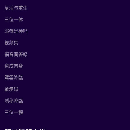
复活与重生
三位一体
耶稣是神吗
视频集
福音問答錄
道成肉身
駕雲降臨
啟示錄
隱秘降臨
三位一體