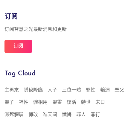
订阅
订阅智慧之光最新消息和更新
订阅
Tag Cloud
主再來
隱秘降臨
人子
三位一體
罪性
輪迴
聖父
聖子
神性
體相用
聖靈
復活
轉世
末日
瀕死體驗
悔改
進天國
懺悔
罪人
罪行