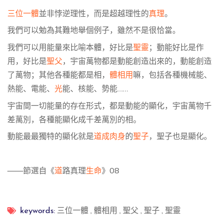
三位一體
並非悖逆理性，而是超越理性
的
真理
。
我們可以勉為其難地舉個例子，雖然不是很恰當。
我們可以用能量來比喻本體，好比是
聖靈
；動能好比是作
用，好比是
聖父
，宇宙萬物都是動能創造出來的，動能創造
了萬物；其他各種能都是相，
體相用
嘛，包括各種機械能、
熱能、電能、
光
能、核能、勢能……
宇宙間一切能量的存在形式，都是動能的顯化，宇宙萬物千
差萬別，各種能顯化成千差萬別的相。
動能最最獨特的顯化就是
道成肉身
的
聖子
，聖子也是顯化。
——節選自《
道
路真理
生命
》
08
三位一體
,
體相用
,
聖父
,
聖子
,
聖靈
keywords: