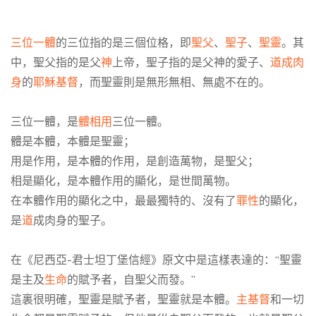
三位一體
的三位指的是三個位格，即
聖父
、
聖子
、
聖靈
。
其
中，
聖父指的是父
神
上帝，聖子指的是父
神
的愛子、
道成肉
身
的
耶穌
基督
，而聖靈
則
是無形無相、無處不在的
。
三位一體，是
體相用
三位一體。
體是本體，本體是聖靈；
用是作用，是本體的作用，是創造萬物，是聖父；
相是顯化，是本體作用的顯化，是世間萬物
。
在本體作用的顯化之中，最最獨特的、沒有了
罪性
的顯化，
是
道
成肉身的聖子。
在《
尼西亞-君士坦丁堡信經
》
原文
中是這樣表達的
：
“
聖靈
是主及
生命
的賦予者
，
自聖父而發
。”
這裏很明確，聖靈是賦予者，聖靈就是本體
。
主基督
和一切