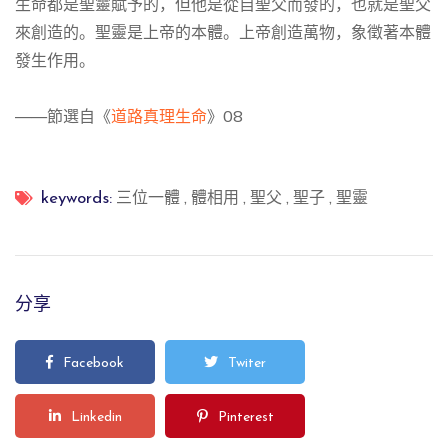
生命都是聖靈賦予的，但他是從自聖父而發的，也就是聖父
來創造的
。
聖靈是上帝的本體
。
上帝創造萬物，象徵著本體
發生作用。
——節選自《
道路真理生命
》
08
三位一體
,
體相用
,
聖父
,
聖子
,
聖靈
keywords:
分享
Facebook
Twiter
Linkedin
Pinterest