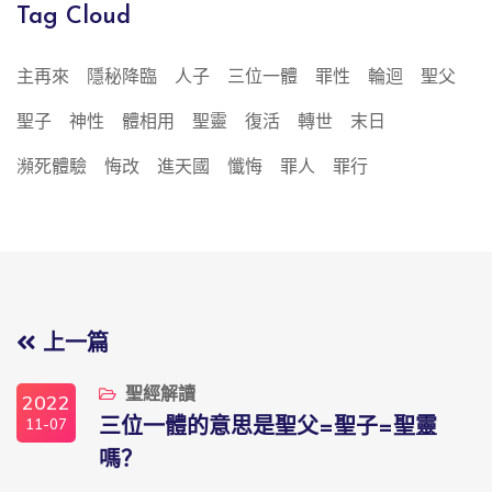
Tag Cloud
主再來
隱秘降臨
人子
三位一體
罪性
輪迴
聖父
聖子
神性
體相用
聖靈
復活
轉世
末日
瀕死體驗
悔改
進天國
懺悔
罪人
罪行
上一篇
聖經解讀
2022
11-07
三位一體的意思是聖父=聖子=聖靈
嗎？