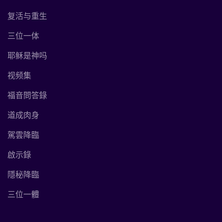
复活与重生
三位一体
耶稣是神吗
视频集
福音問答錄
道成肉身
駕雲降臨
啟示錄
隱秘降臨
三位一體