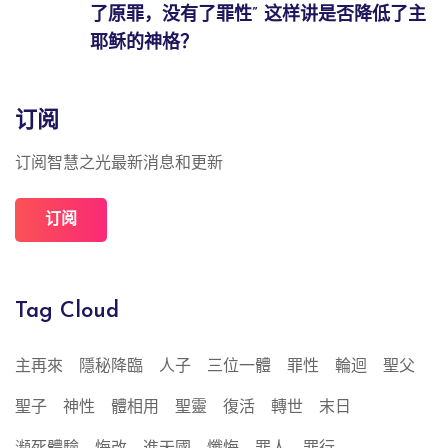
了原罪，没有了罪性” 这样讲是否降低了主
耶稣的神格？
订阅
订阅智慧之光最新消息和更新
订阅
Tag Cloud
主再來
隱秘降臨
人子
三位一體
罪性
輪迴
聖父
聖子
神性
體相用
聖靈
復活
轉世
末日
瀕死體驗
悔改
進天國
懺悔
罪人
罪行