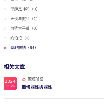
耶稣是神吗（0）
天使与撒旦（2）
为犹大平反（0）
约伯记（0）
聖經解讀（64）
相关文章
聖經解讀
2024
08-26
懺悔罪性與罪性