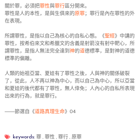
關於罪，必須把
罪性
與
罪行
區分開來。
罪性是人的本性，是與生俱來的
原罪
；罪行是內在罪性的外
在表現。
所謂罪性，是指以自己為核心的自私心態。《
聖經
》中講的
罪性，按希伯來文和希臘文的含義是射箭沒有射中靶心，所
謂罪性，是指人無法完全達到
神
的
道
德標準，是對神的道德
標準的偏離。
人類的始祖亞當、夏娃有了罪性之後，人與神的關係破裂
了，從此，人不再以神為中心，而以自己為中心，所以亞當
和夏娃的後代都有了罪性，無人倖免；人內心的自私所表現
出來的行為，就是罪行。
——
節選自《
道路真理生命
》
04
罪
,
罪性
,
罪行
,
原罪
keywords: