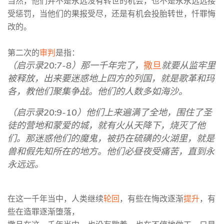
当然，他们并不是永远没有转世的机会，也不是永永远远接
受惩罚，当他们的果报受尽，还是有机会投胎转世，忏罪悔
改的。
第二次的
审判
是指：
（启示录20:7-8）那一千年完了，
撒旦
就要从监牢里
被释放，出来要迷惑地上四方的列国，就是歌革和玛
各，教他们聚集争战。他们的人数多如海沙。
（启示录20:9-10）他们上来遍满了全地，围住了圣
徒的营地和蒙爱的城，就有火从天降下，烧灭了他
们。那迷惑他们的魔鬼，被扔在硫磺的火湖里，就是
兽和假先知所在的地方。他们必昼夜受痛苦，直到永
永远远。
在这一千年当中，人类继续
轮回
，有些在悔改逐渐
提升
，有
些在造罪逐渐堕落，