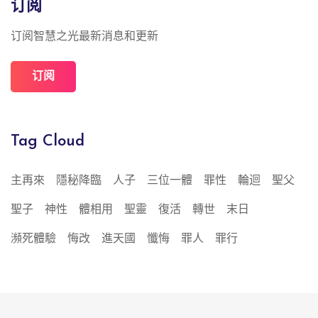
订阅
订阅智慧之光最新消息和更新
订阅
Tag Cloud
主再來
隱秘降臨
人子
三位一體
罪性
輪迴
聖父
聖子
神性
體相用
聖靈
復活
轉世
末日
瀕死體驗
悔改
進天國
懺悔
罪人
罪行